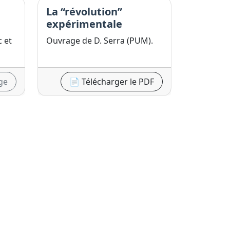
La “révolution”
expérimentale
c et
Ouvrage de D. Serra (PUM).
ge
📄 Télécharger le PDF