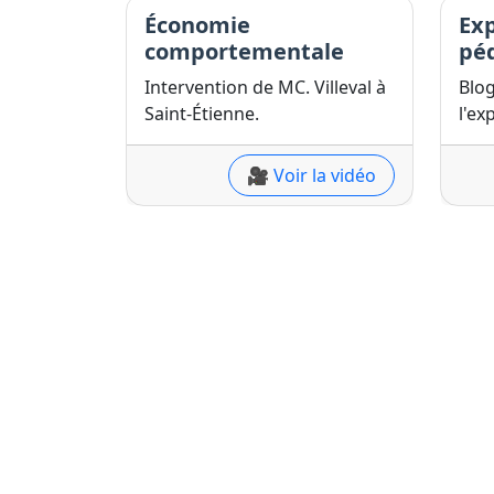
Économie
Ex
comportementale
pé
Intervention de MC. Villeval à
Blo
Saint-Étienne.
l'ex
🎥 Voir la vidéo